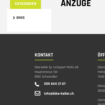
ANZÜGE
KATEGORIEN
BIKES
KONTAKT
ÖF
bike-keller by ciclosport Mollis AG
Diens
Hauptstrasse 134
Freit
8762 Schwanden
14:00
055 644 21 07
Mitt
08:00
info@bike-keller.ch
Sams
08:00