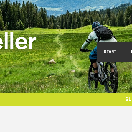
START
SU