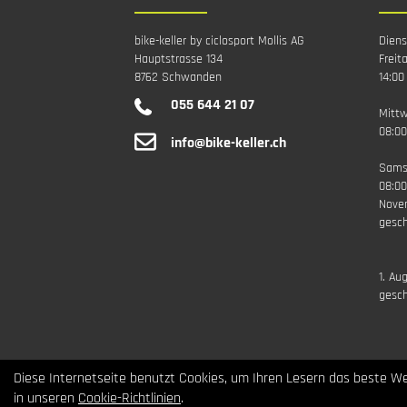
bike-keller by ciclosport Mollis AG
Diens
Hauptstrasse 134
Freit
8762 Schwanden
14:00
055 644 21 07
Mitt
08:00
info@bike-keller.ch
Sams
08:00
Nove
gesch
1. Au
gesc
Diese Internetseite benutzt Cookies, um Ihren Lesern das beste We
in unseren
Cookie-Richtlinien
.