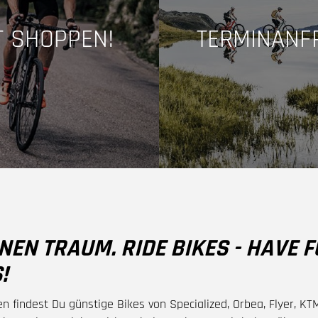
T SHOPPEN!
TERMINANF
INEN TRAUM. RIDE BIKES - HAVE 
!
n findest Du günstige Bikes von Specialized, Orbea, Flyer, K