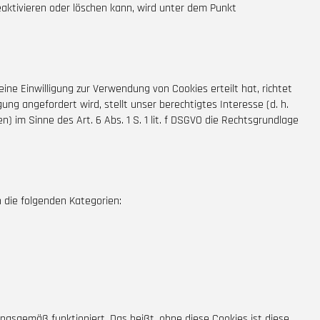
eaktivieren oder löschen kann, wird unter dem Punkt
ne Einwilligung zur Verwendung von Cookies erteilt hat, richtet
gung angefordert wird, stellt unser berechtigtes Interesse (d. h.
 im Sinne des Art. 6 Abs. 1 S. 1 lit. f DSGVO die Rechtsgrundlage
 die folgenden Kategorien:
ngsgemäß funktioniert. Das heißt, ohne diese Cookies ist diese