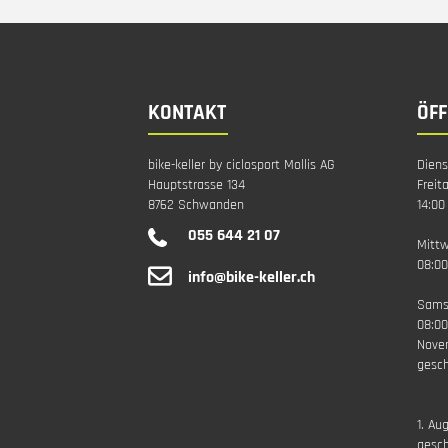
KONTAKT
ÖF
bike-keller by ciclosport Mollis AG
Diens
Hauptstrasse 134
Freit
8762 Schwanden
14:00
055 644 21 07
Mitt
08:00
info@bike-keller.ch
Sams
08:00
Nove
gesch
1. Au
gesc