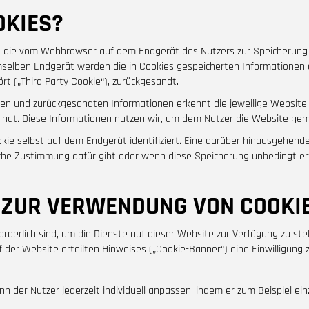
OKIES?
en, die vom Webbrowser auf dem Endgerät des Nutzers zur Speicherun
selben Endgerät werden die in Cookies gespeicherten Informationen a
rt („Third Party Cookie“), zurückgesandt.
ten und zurückgesandten Informationen erkennt die jeweilige Websit
 hat. Diese Informationen nutzen wir, um dem Nutzer die Website ge
ookie selbst auf dem Endgerät identifiziert. Eine darüber hinausgehe
iche Zustimmung dafür gibt oder wenn diese Speicherung unbedingt er
ZUR VERWENDUNG VON COOKI
forderlich sind, um die Dienste auf dieser Website zur Verfügung zu st
 der Website erteilten Hinweises („Cookie-Banner“) eine Einwilligung 
n der Nutzer jederzeit individuell anpassen, indem er zum Beispiel ein