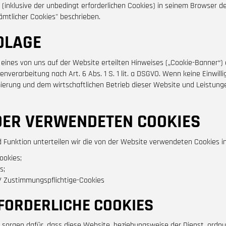
 (inklusive der unbedingt erforderlichen Cookies) in seinem Browser d
ämtlicher Cookies" beschrieben.
DLAGE
ines von uns auf der Website erteilten Hinweises („Cookie-Banner“) ei
nverarbeitung nach Art. 6 Abs. 1 S. 1 lit. a DSGVO. Wenn keine Einwilli
ierung und dem wirtschaftlichen Betrieb dieser Website und Leistungen)
.
DER VERWENDETEN COOKIES
unktion unterteilen wir die von der Website verwendeten Cookies in
ookies;
s;
 / Zustimmungspflichtige-Cookies
FORDERLICHE COOKIES
 sorgen dafür, dass diese Website, beziehungsweise der Dienst, ordnu