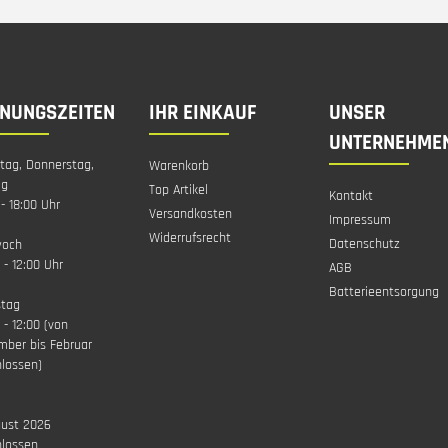
FNUNGSZEITEN
IHR EINKAUF
UNSER
UNTERNEHME
tag, Donnerstag,
Warenkorb
ag
Top Artikel
Kontakt
 - 18:00 Uhr
Versandkosten
Impressum
Widerrufsrecht
Datenschutz
woch
 - 12:00 Uhr
AGB
Batterieentsorgung
tag
 - 12:00 (von
mber bis Februar
lossen)
gust 2026
hlossen