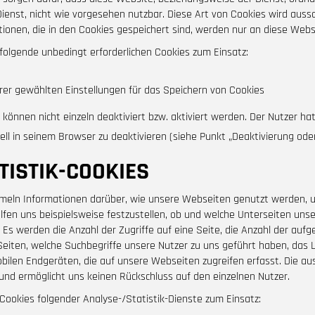
enst, nicht wie vorgesehen nutzbar. Diese Art von Cookies wird aussc
tionen, die in den Cookies gespeichert sind, werden nur an diese Web
lgende unbedingt erforderlichen Cookies zum Einsatz:
rer gewählten Einstellungen für das Speichern von Cookies
können nicht einzeln deaktiviert bzw. aktiviert werden. Der Nutzer hat
ll in seinem Browser zu deaktivieren (siehe Punkt „Deaktivierung oder
TISTIK-COOKIES
meln Informationen darüber, wie unsere Webseiten genutzt werden, um 
lfen uns beispielsweise festzustellen, ob und welche Unterseiten uns
 Es werden die Anzahl der Zugriffe auf eine Seite, die Anzahl der auf
eiten, welche Suchbegriffe unsere Nutzer zu uns geführt haben, das L
obilen Endgeräten, die auf unsere Webseiten zugreifen erfasst. Die a
und ermöglicht uns keinen Rückschluss auf den einzelnen Nutzer.
okies folgender Analyse-/Statistik-Dienste zum Einsatz: