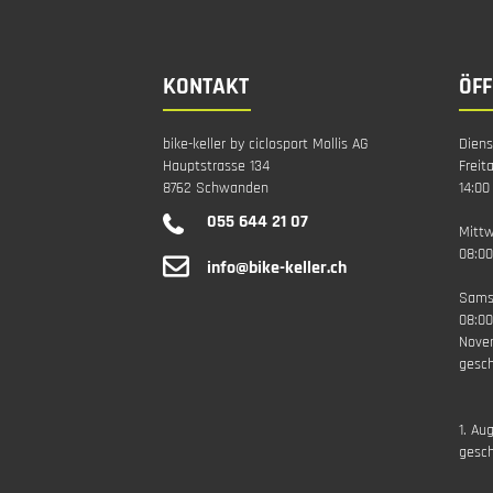
KONTAKT
ÖF
bike-keller by ciclosport Mollis AG
Diens
Hauptstrasse 134
Freit
8762 Schwanden
14:00
055 644 21 07
Mitt
08:00
info@bike-keller.ch
Sams
08:00
Nove
gesch
1. Au
gesc