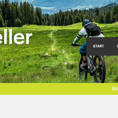
START
SU