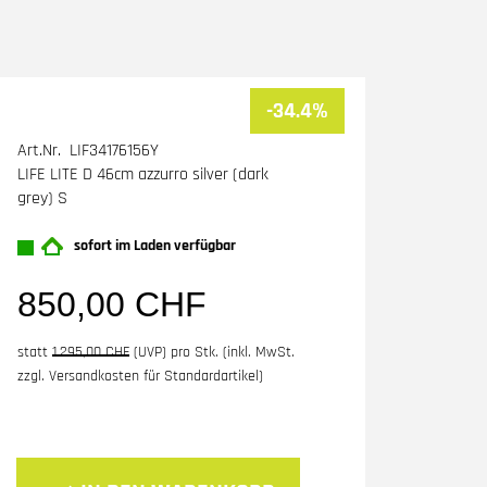
-34.4%
Art.Nr. LIF34176156Y
LIFE LITE D 46cm azzurro silver (dark
grey) S
sofort im Laden verfügbar
850,00 CHF
statt
1.295,00 CHF
(
UVP
) pro Stk. (inkl. MwSt.
zzgl.
Versandkosten für Standardartikel
)