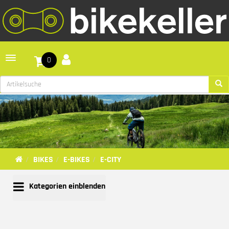
Toggle navigation
0
BIKES
E-BIKES
E-CITY
Kategorien einblenden