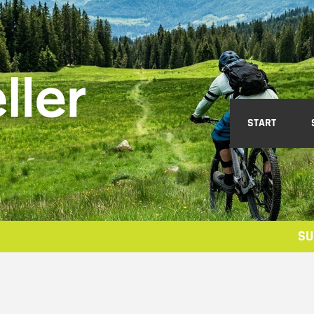
START
SU