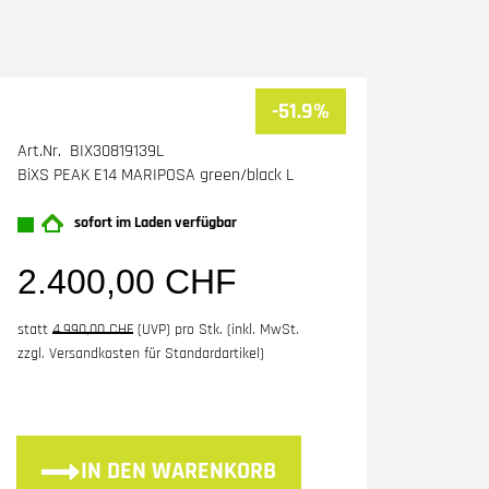
-51.9%
Art.Nr. BIX30819139L
BiXS PEAK E14 MARIPOSA green/black L
sofort im Laden verfügbar
2.400,00 CHF
statt
4.990,00 CHF
(
UVP
) pro Stk. (inkl. MwSt.
zzgl.
Versandkosten für Standardartikel
)
IN DEN WARENKORB