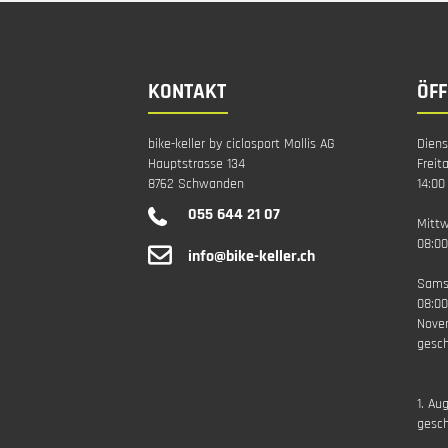
KONTAKT
ÖF
bike-keller by ciclosport Mollis AG
Diens
Hauptstrasse 134
Freit
8762 Schwanden
14:00
055 644 21 07
Mitt
08:00
info@bike-keller.ch
Sams
08:00
Nove
gesch
1. Au
gesc